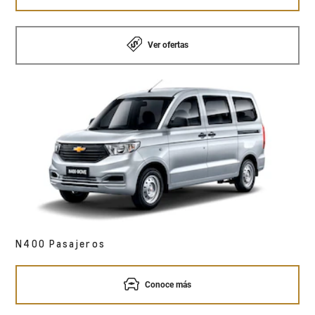
Ver ofertas
N400 Pasajeros
Conoce más