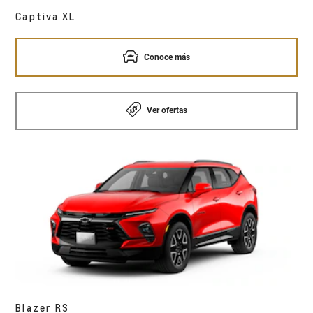
Captiva XL
Conoce más
Ver ofertas
Blazer RS