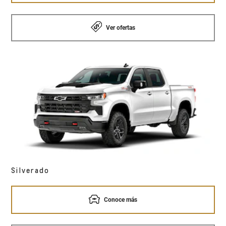
Ver ofertas
Silverado
Conoce más