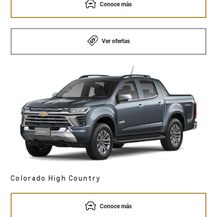
Conoce más
Ver ofertas
Colorado High Country
Conoce más