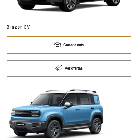
Blazer EV
Conoce más
Ver ofertas