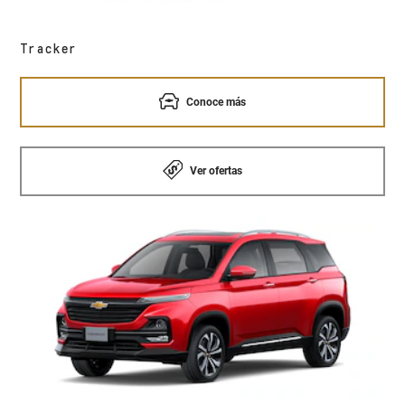
Tracker
Conoce más
Ver ofertas