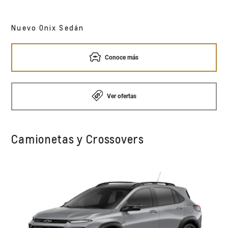
Nuevo Onix Sedán
Conoce más
Ver ofertas
Camionetas y Crossovers