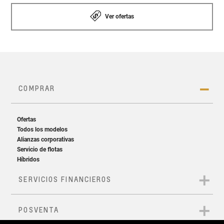
Ver ofertas